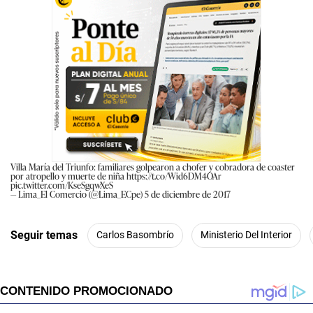
Villa María del Triunfo: familiares golpearon a chofer y cobradora de coaster
por atropello y muerte de niña
https://t.co/Wid6DM4OAr
pic.twitter.com/KseSgqwXeS
— Lima_El Comercio (@Lima_ECpe)
5 de diciembre de 2017
Seguir temas
Carlos Basombrío
Ministerio Del Interior