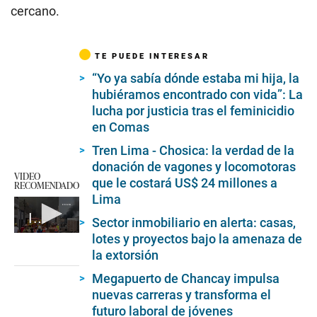
cercano.
TE PUEDE INTERESAR
“Yo ya sabía dónde estaba mi hija, la
hubiéramos encontrado con vida”: La
lucha por justicia tras el feminicidio
en Comas
Tren Lima - Chosica: la verdad de la
donación de vagones y locomotoras
VIDEO
que le costará US$ 24 millones a
RECOMENDADO
Lima
Incendio de grandes proporciones consume galería en el Centro de Lima
Sector inmobiliario en alerta: casas,
lotes y proyectos bajo la amenaza de
0
seconds
la extorsión
of
6
Megapuerto de Chancay impulsa
minutes,
nuevas carreras y transforma el
1
second
futuro laboral de jóvenes