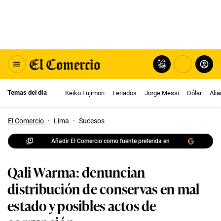
Temas del día
Keiko Fujimori
Feriados
Jorge Messi
Dólar
Ali
El Comercio
·
Lima
·
Sucesos
Añadir El Comercio como fuente preferida en
Qali Warma: denuncian
distribución de conservas en mal
estado y posibles actos de