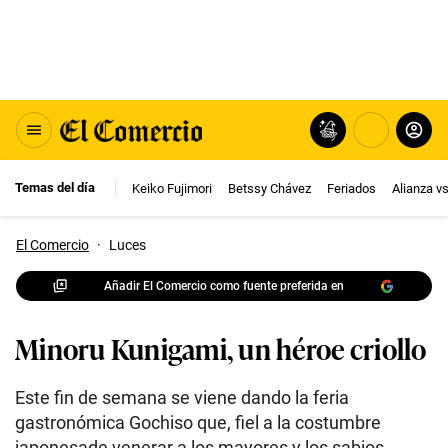
Temas del día
Keiko Fujimori
Betssy Chávez
Feriados
Alianza v
El Comercio
·
Luces
Añadir El Comercio como fuente preferida en
Minoru Kunigami, un héroe criollo
Este fin de semana se viene dando la feria
gastronómica Gochiso que, fiel a la costumbre
japonesade venerar a los mayores y los sabios,