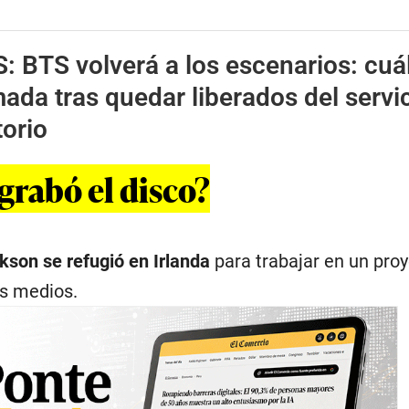
S:
BTS volverá a los escenarios: cuá
mada tras quedar liberados del servi
torio
grabó el disco?
kson se refugió en Irlanda
para trabajar en un pro
os medios.