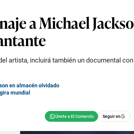
naje a Michael Jackso
cantante
del artista, incluirá también un documental co
kson en almacén olvidado
 gira mundial
Seguir en