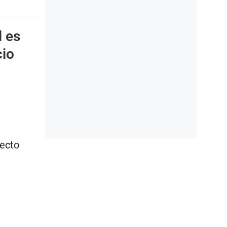
l es
cio
yecto