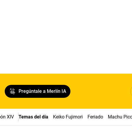
Pregúntale a Merlín IA
ón XIV
Temas del día
Keiko Fujimori
Feriado
Machu Pic