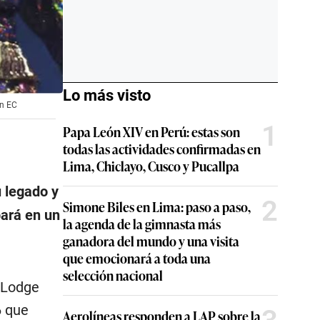
Lo más visto
ón EC
1
Papa León XIV en Perú: estas son
todas las actividades confirmadas en
Lima, Chiclayo, Cusco y Pucallpa
u legado y
2
Simone Biles en Lima: paso a paso,
pará en un
la agenda de la gimnasta más
ganadora del mundo y una visita
que emocionará a toda una
selección nacional
e Lodge
6 que
Aerolíneas responden a LAP sobre la