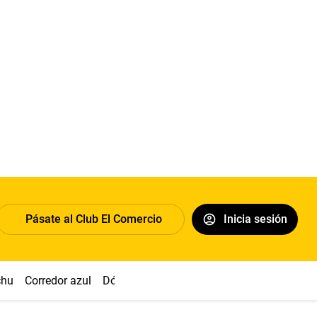
Pásate al Club El Comercio
Inicia sesión
chu
Corredor azul
Dólar
Congreso
Nasca
Acuña
Toled