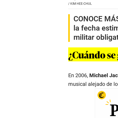
/
KIM HEE-CHUL
CONOCE MÁ
la fecha esti
militar obliga
¿Cuándo se 
En 2006,
Michael Jac
musical alejado de l