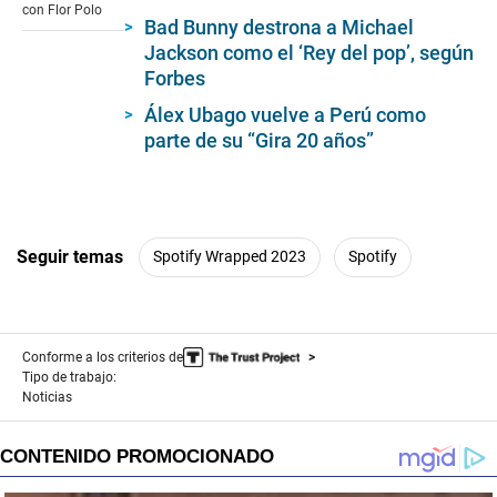
35
con Flor Polo
seconds
Bad Bunny destrona a Michael
Jackson como el ‘Rey del pop’, según
Forbes
Álex Ubago vuelve a Perú como
parte de su “Gira 20 años”
Seguir temas
Spotify Wrapped 2023
Spotify
Conforme a los criterios de
Tipo de trabajo:
Noticias