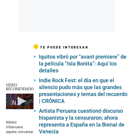
TE PUEDE INTERESAR
Iquitos vibró por “avant premiere” de
la película “Isla Bonita”: Aquí los
detalles
Indie Rock Fest: el día en que el
VIDEO
silencio pudo más que las grandes
RECOMENDADO
presentaciones y temas del recuerdo
| CRÓNICA
Néstor Villanueva espera conversar con Flor Polo
Artista Peruana cuestionó discurso
0
seconds
hispanista y la censuraron; ahora
of
Néstor
representa a España en la Bienal de
2
Villanueva
minutes,
Venecia
espera conversar