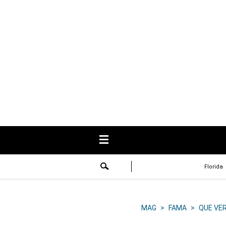
USA
Respuestas
Fama
Historias
Data
Videos
Recetas
Florida
Virales
Lo último
MAG
>
FAMA
>
QUE VE
Volver a El Comercio