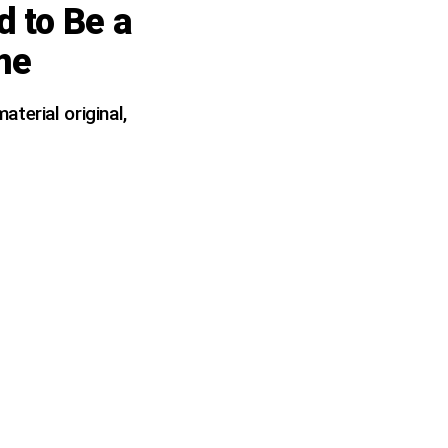
 to Be a
me
terial original,