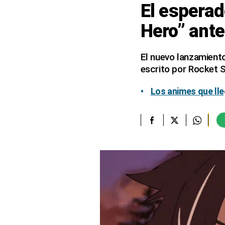
El esperad
elcomercio.pe
Hero” ante
Términos
Y
Condiciones
El nuevo lanzamiento
De
escrito por Rocket S
Uso
Oficinas
Los animes que lle
Concesionarias
Principios
Rectores
Buenas
Prácticas
Políticas
De
Privacidad
Política
Integrada
De
Gestión