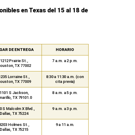
nibles en Texas del 15 al 18 de
GAR DE ENTREGA
HORARIO
1212 Prairie St.,
7 a.m. a 2 p.m.
ouston, TX 77002
1235 Lorraine St.,
8:30 a 11:30 a.m. (con
ouston, TX 77009
cita previa)
1101 S Jackson,
8 a.m. a 5 p.m.
arillo, TX 79101.0
0 S Malcolm X Blvd.,
9 a.m. a 3 p.m.
Dallas, TX 75224
3203 Holmes St.,
9 a 11 a.m.
Dallas, TX 75215