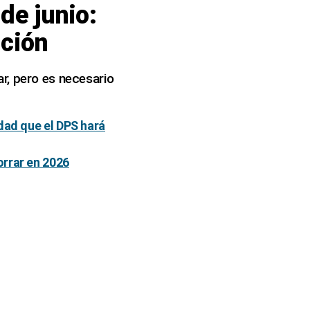
de junio:
ución
r, pero es necesario
dad que el DPS hará
orrar en 2026