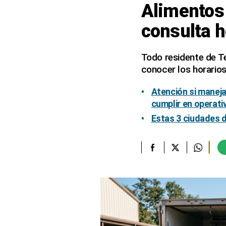
Alimentos 
elcomercio.pe
consulta h
Términos
Y
Condiciones
Todo residente de Te
De
conocer los horarios
Uso
Oficinas
Atención si maneja
Concesionarias
cumplir en operati
Principios
Estas 3 ciudades d
Rectores
Buenas
Prácticas
Políticas
De
Privacidad
Política
Integrada
De
Gestión