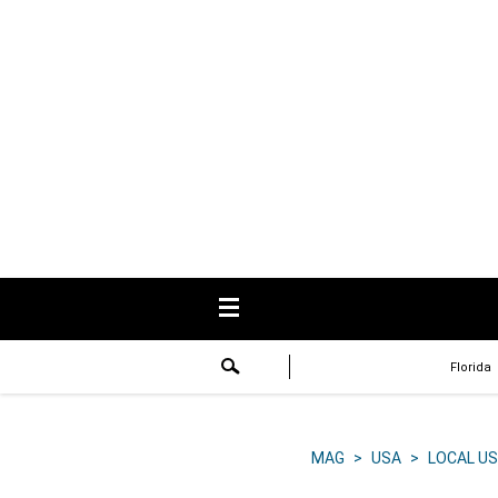
USA
Respuestas
Fama
Historias
Data
Videos
Recetas
Florida
Virales
Lo último
MAG
>
USA
>
LOCAL US
Volver a El Comercio