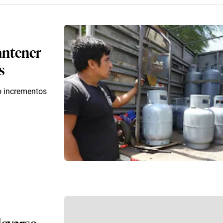
antener
s
o incrementos
levarse