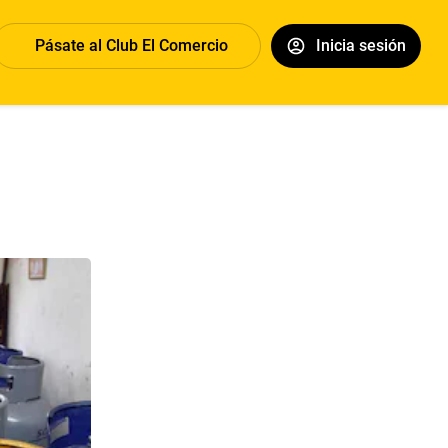
Pásate al Club El Comercio
Inicia sesión