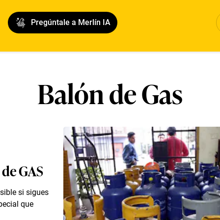
Pregúntale a Merlín IA
Balón de Gas
n de GAS
ible si sigues
pecial que