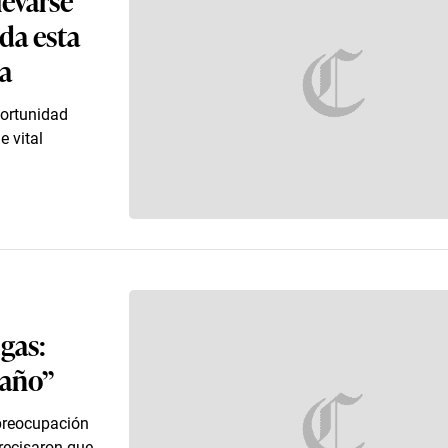
da esta
a
portunidad
e vital
 gas:
 año”
 preocupación
recisaron que