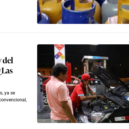
y del
¿Las
s, ya se
 convencional,