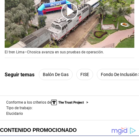
00:00
/
04:55
El tren Lima–Chosica avanza en sus pruebas de operación.
Seguir temas
Balón De Gas
FISE
Fondo De Inclusión 
Conforme a los criterios de
Tipo de trabajo:
Elucidario