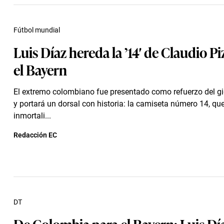
Fútbol mundial
Luis Díaz hereda la ’14′ de Claudio P
el Bayern
El extremo colombiano fue presentado como refuerzo del gi
y portará un dorsal con historia: la camiseta número 14, qu
inmortali...
Redacción EC
DT
De Colombia para el Bayern: Luis D