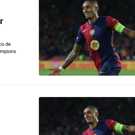
r
co de
hampions