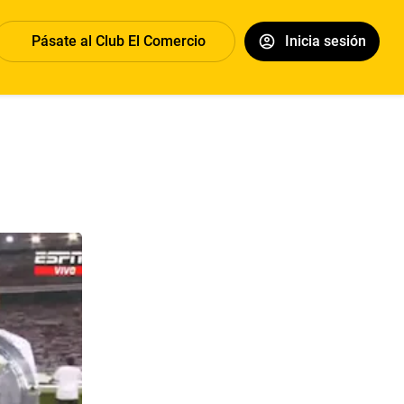
Pásate al Club El Comercio
Inicia sesión