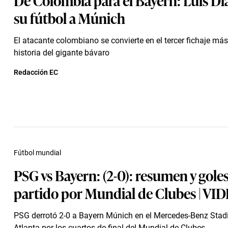
su fútbol a Múnich
El atacante colombiano se convierte en el tercer fichaje más
historia del gigante bávaro
Redacción EC
Fútbol mundial
PSG vs Bayern: (2-0): resumen y goles
partido por Mundial de Clubes | VI
PSG derrotó 2-0 a Bayern Múnich en el Mercedes-Benz Sta
Atlanta por los cuartos de final del Mundial de Clubes.