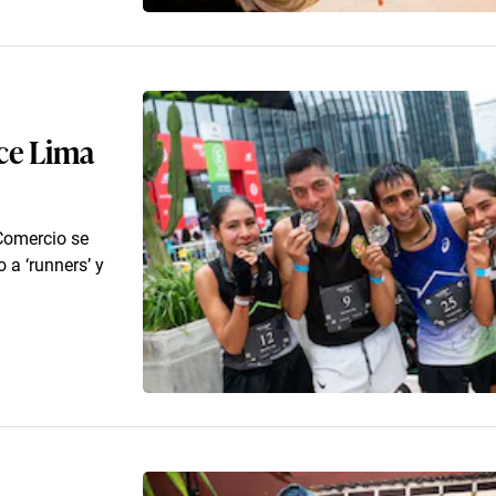
nce Lima
Comercio se
 a ‘runners’ y