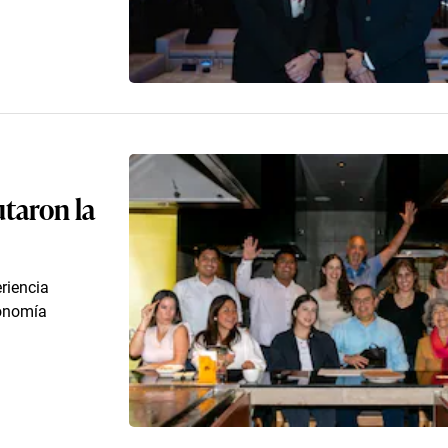
utaron la
riencia
ronomía