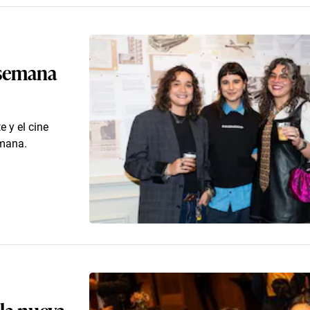
e semana
e y el cine
emana.
 la nueva