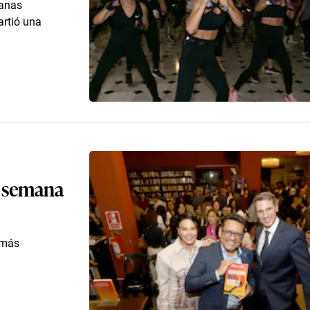
ñanas
artió una
a semana
 más