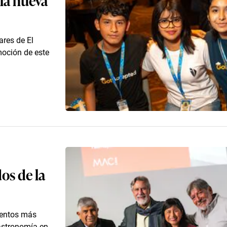
res de El
moción de este
os de la
ventos más
astronomía en