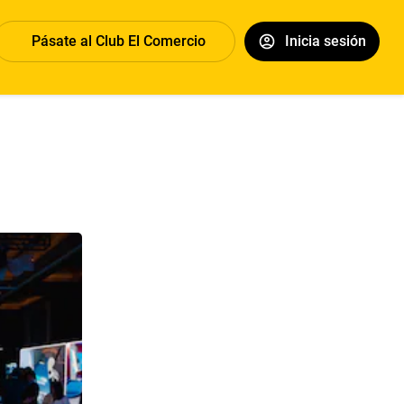
Pásate al Club El Comercio
Inicia sesión