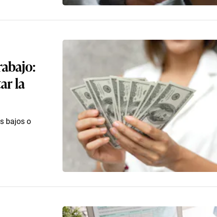
rabajo:
ar la
os bajos o