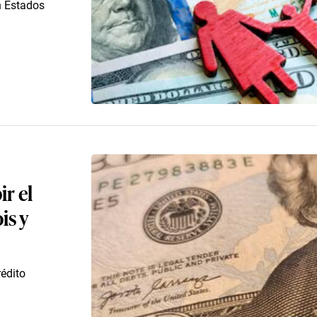
en Estados
r el
is y
rédito