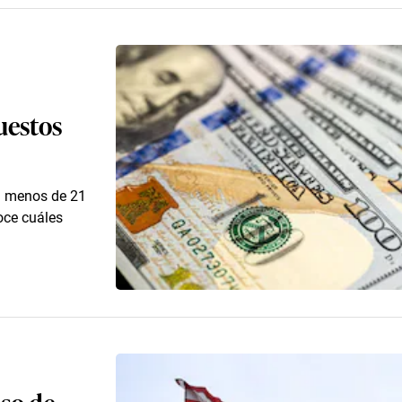
uestos
en menos de 21
oce cuáles
lso de