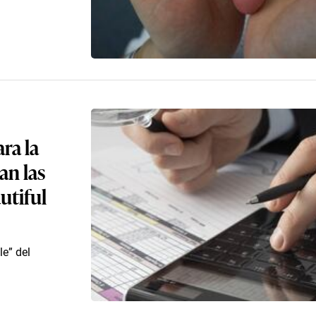
ra la
an las
utiful
le” del