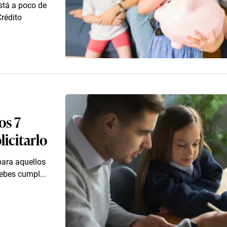
stá a poco de
Crédito
os 7
licitarlo
 para aquellos
ebes cumpl...