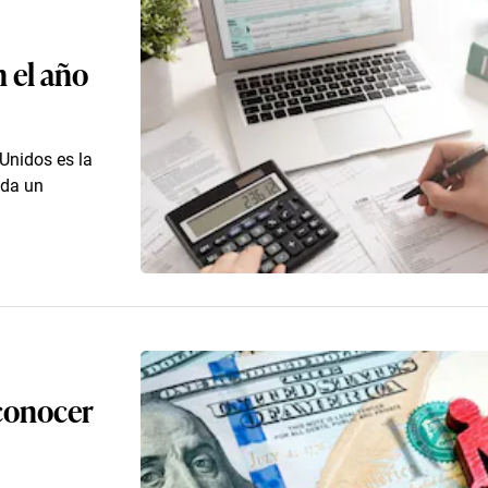
n el año
Unidos es la
nda un
 conocer