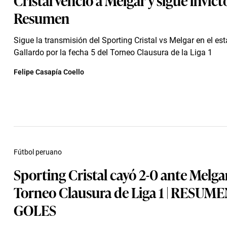
Resumen
Sigue la transmisión del Sporting Cristal vs Melgar en el est
Gallardo por la fecha 5 del Torneo Clausura de la Liga 1
Felipe Casapía Coello
Fútbol peruano
Sporting Cristal cayó 2-0 ante Melga
Torneo Clausura de Liga 1 | RESUME
GOLES