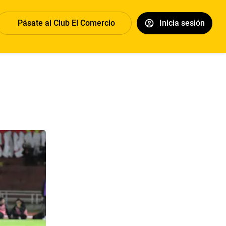
Pásate al Club El Comercio
Inicia sesión