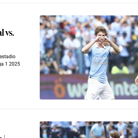
 vs.
 estadio
iga 1 2025
 |