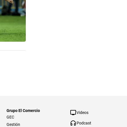
Grupo El Comercio
Videos
GEC
Podcast
Gestión