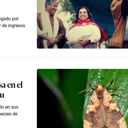
igado por
r de ingresos
a en el
hu
ión en sus
pecies de