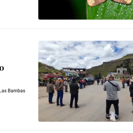
no
G Las Bambas