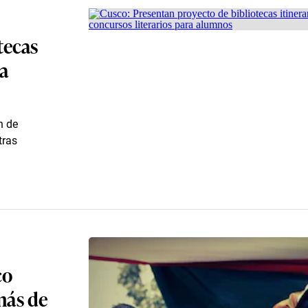
tecas
ra
n de
tras
co
más de