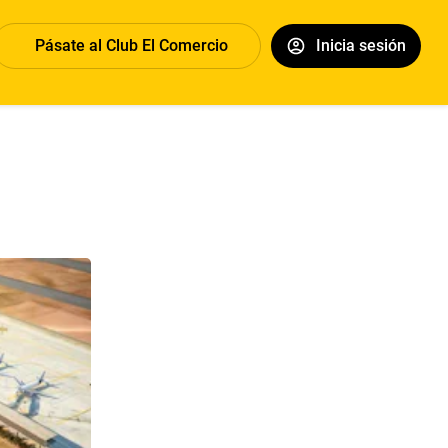
Pásate al Club El Comercio
Inicia sesión