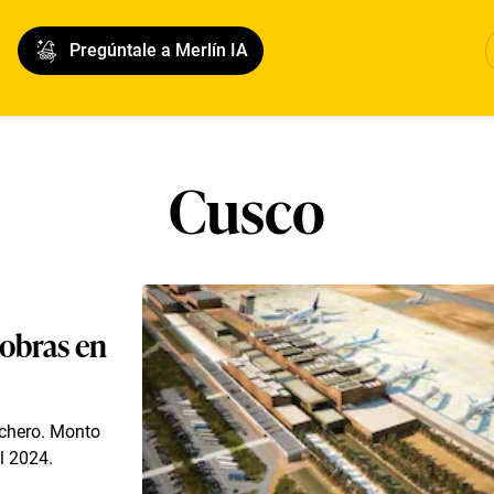
Pregúntale a Merlín IA
Cusco
 obras en
nchero. Monto
l 2024.