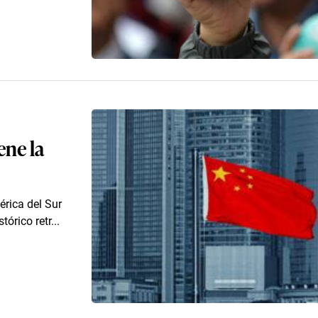
ene la
rica del Sur
órico retr...