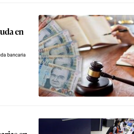
euda en
uda bancaria
arias en