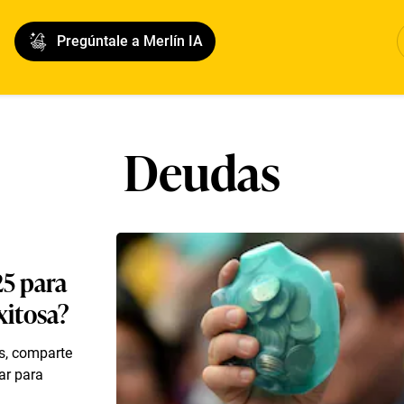
Pregúntale a Merlín IA
Deudas
25 para
xitosa?
ns, comparte
ar para