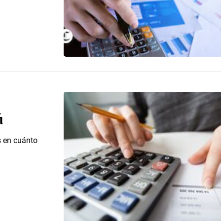
ú
s en cuánto