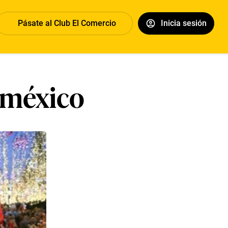
Pásate al Club El Comercio
Inicia sesión
e méxico