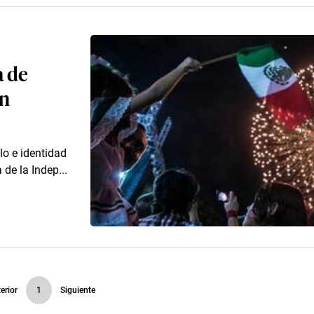
a de
on
lo e identidad
de la Indep...
erior
1
Siguiente