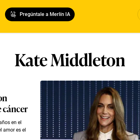
Pregúntale a Merlín IA
Kate Middleton
on
e cáncer
años en el
l amor es el