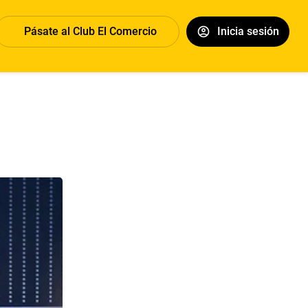
Pásate al Club El Comercio
Inicia sesión