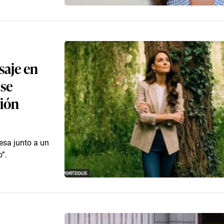
saje en
 se
ción
esa junto a un
o”.