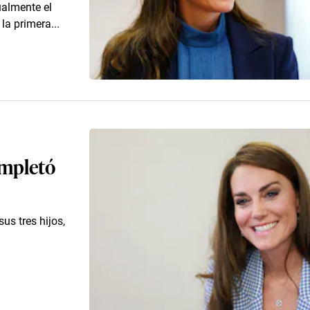
ualmente el
 la primera...
ompletó
us tres hijos,