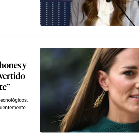
hones y
nvertido
te”
 tecnológicos.
cuentemente