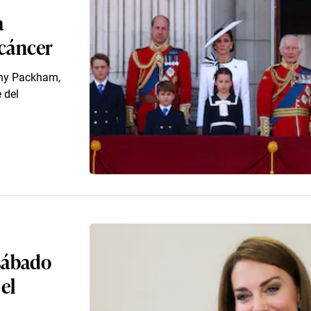
a
 cáncer
nny Packham,
 del
 sábado
el