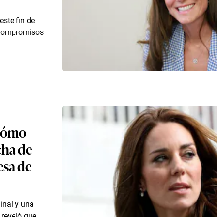
este fin de
 compromisos
 cómo
cha de
esa de
inal y una
 reveló que