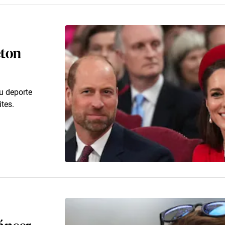
eton
u deporte
ites.
cáncer