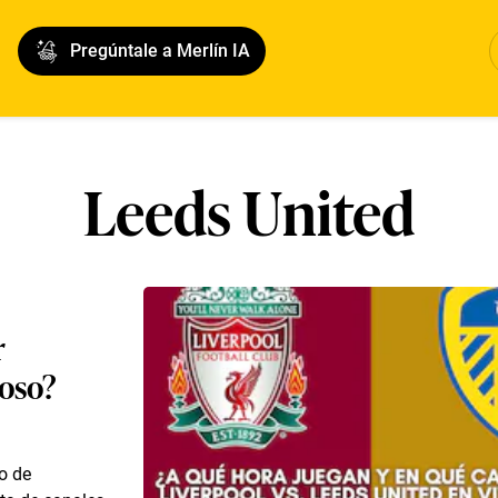
Pregúntale a Merlín IA
Leeds United
r
toso?
o de