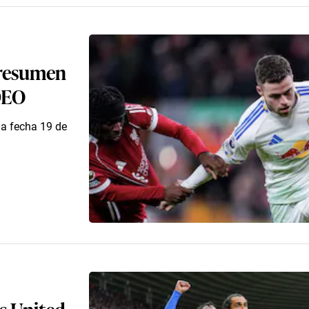
r resumen
IDEO
 la fecha 19 de
ds United