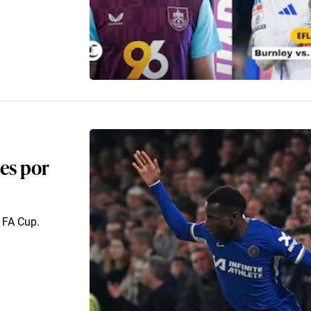
les por
a FA Cup.