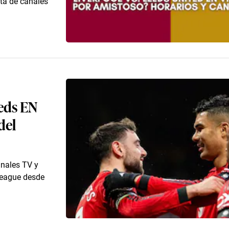
sta de canales
eds EN
del
anales TV y
 League desde