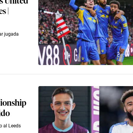
s |
ar jugada
pionship
ido
o al Leeds