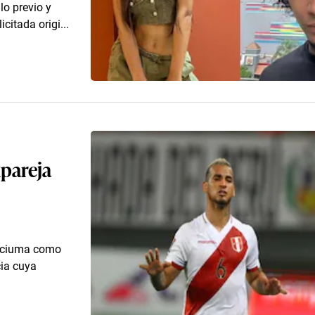
lo previo y
citada origi...
xpareja
riciuma como
cia cuya