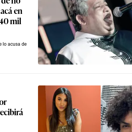
 acá en
 40 mil
te lo acusa de
or
ecibirá