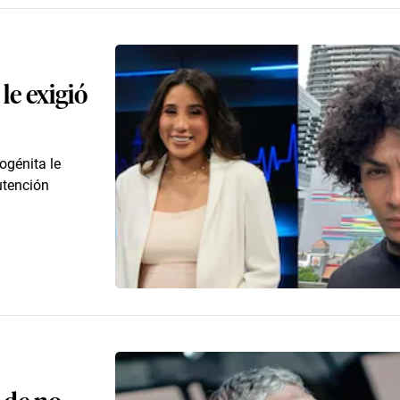
le exigió
mogénita le
utención
 de no