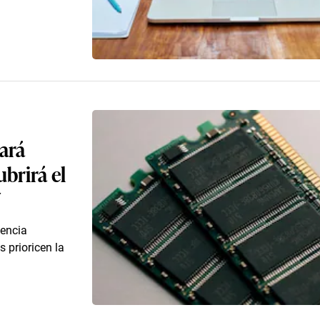
ará
ubrirá el
7
gencia
s prioricen la