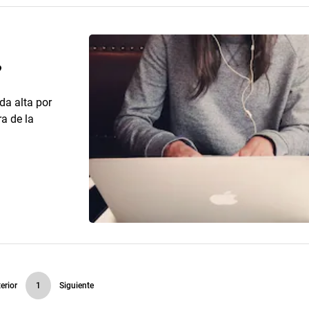
?
a alta por
a de la
erior
1
Siguiente