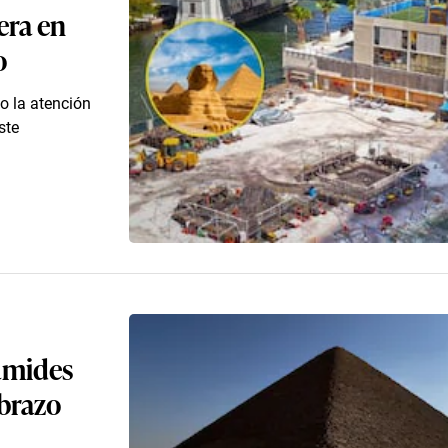
era en
o
o la atención
ste
rámides
 brazo