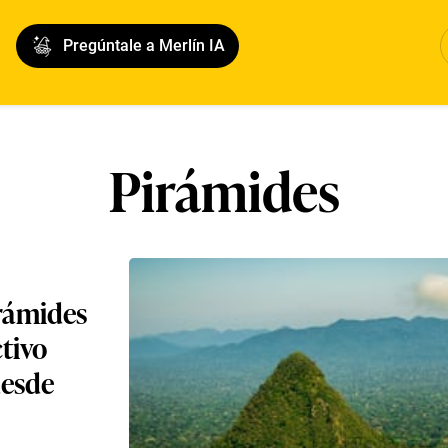
Pregúntale a Merlín IA
Pirámides
irámides
ctivo
desde