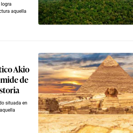
 logra
ctura aquella
ico Akio
rámide de
storia
do situada en
 aquella