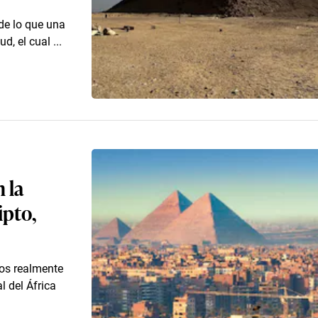
de lo que una
, el cual ...
 la
ipto,
tos realmente
 del África