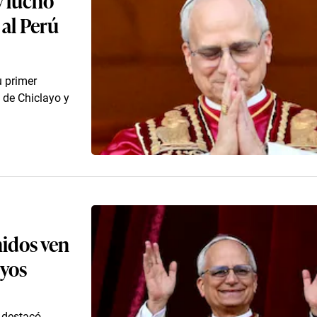
 al Perú
u primer
 de Chiclayo y
nidos ven
uyos
 destacó