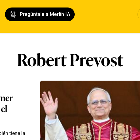
Pregúntale a Merlín IA
Robert Prevost
imer
el
bién tiene la