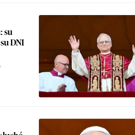
: su
e su DNI
a
y luchó