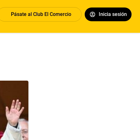
Pásate al Club El Comercio
Inicia sesión