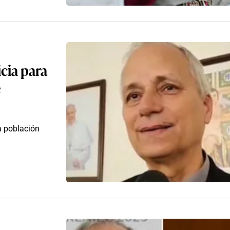
icia para
e
la población