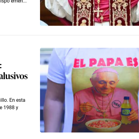
ispo eméri...
:
alusivos
illo. En esta
e 1988 y