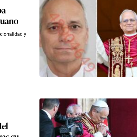
pa
ruano
acionalidad y
del
ras su