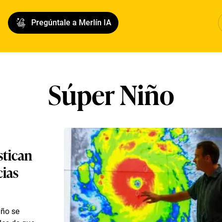
Pregúntale a Merlín IA
Súper Niño
stican
cias
año se