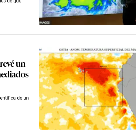
des de que
revé un
mediados
entífica de un