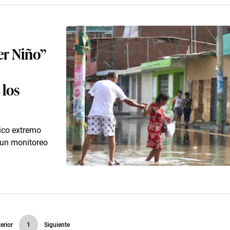
er Niño”
 los
tico extremo
n un monitoreo
erior
1
Siguiente