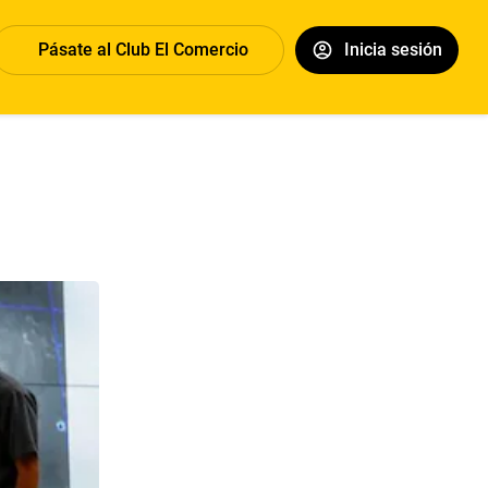
Pásate al Club El Comercio
Inicia sesión