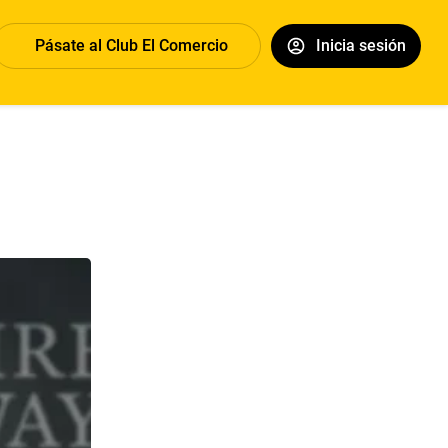
Pásate al Club El Comercio
Inicia sesión