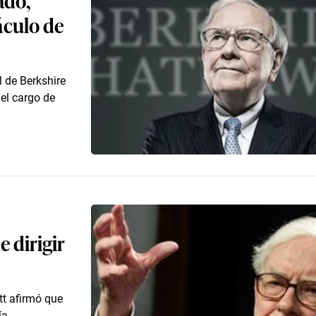
áculo de
l de Berkshire
el cargo de
 dirigir
tt afirmó que
ía.