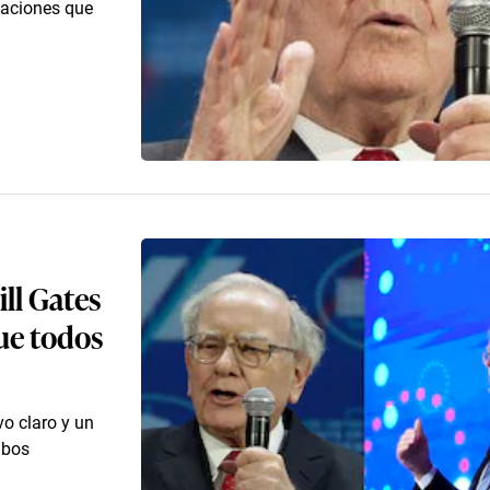
daciones que
ill Gates
ue todos
vo claro y un
mbos