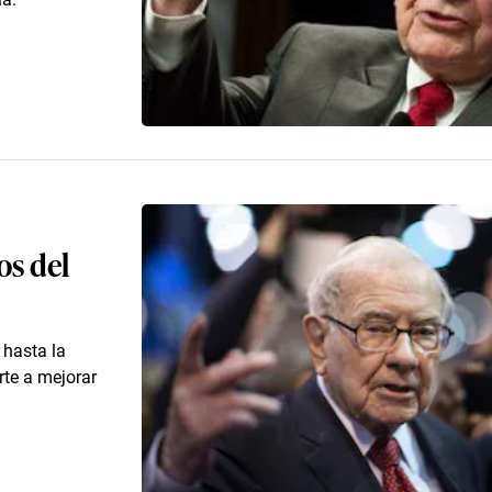
os del
 hasta la
rte a mejorar