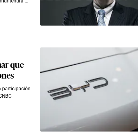
 mantendrá ...
mar que
ones
a participación
 CNBC.