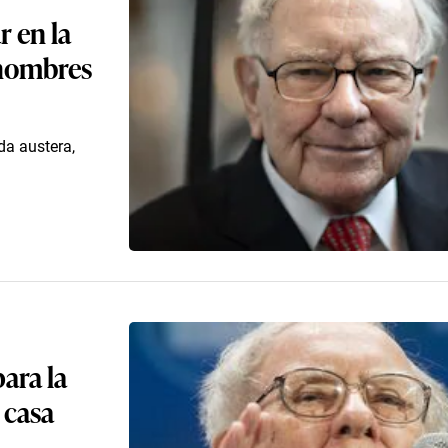
r en la
 hombres
da austera,
ara la
 casa