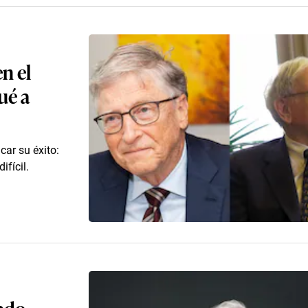
n el
ué a
car su éxito:
ifícil.
ado,