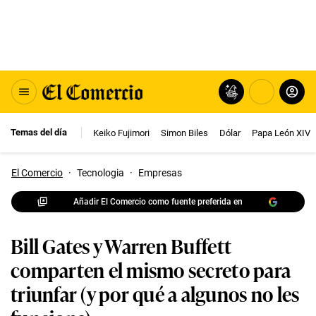
Temas del día
Keiko Fujimori
Simon Biles
Dólar
Papa León XIV
El Comercio
·
Tecnologia
·
Empresas
Añadir El Comercio como fuente preferida en
Bill Gates y Warren Buffett
comparten el mismo secreto para
triunfar (y por qué a algunos no les