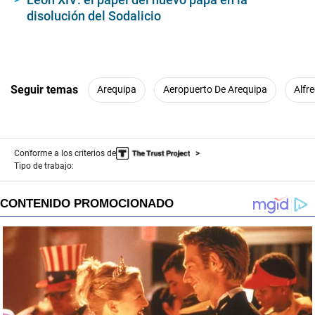
disolución del Sodalicio
Seguir temas
Arequipa
Aeropuerto De Arequipa
Alfr
Conforme a los criterios de
Tipo de trabajo: