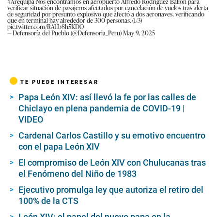
#Arequipa
Nos encontramos en aeropuerto Alfredo Rodríguez Ballón para
verificar situación de pasajeros afectados por cancelación de vuelos tras alerta
de seguridad por presunto explosivo que afectó a dos aeronaves, verificando
que en terminal hay alrededor de 300 personas. (1/3)
pic.twitter.com/RAUb8h5KDO
— Defensoría del Pueblo (@Defensoria_Peru)
May 9, 2025
TE PUEDE INTERESAR
Papa León XIV: así llevó la fe por las calles de
Chiclayo en plena pandemia de COVID-19 |
VIDEO
Cardenal Carlos Castillo y su emotivo encuentro
con el papa León XIV
El compromiso de León XIV con Chulucanas tras
el Fenómeno del Niño de 1983
Ejecutivo promulga ley que autoriza el retiro del
100% de la CTS
León XIV: el papel del nuevo papa en la