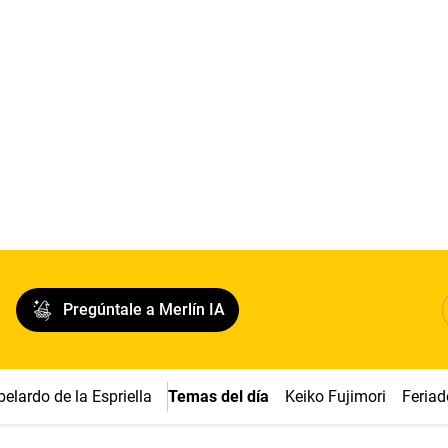
Pregúntale a Merlín IA
belardo de la Espriella
Temas del día
Keiko Fujimori
Feriad