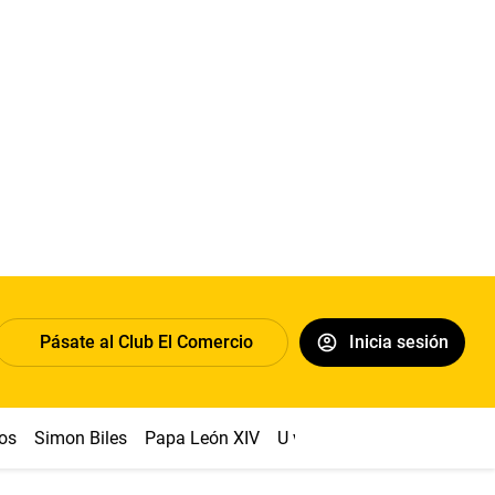
Pásate al Club El Comercio
Inicia sesión
os
Simon Biles
Papa León XIV
U vs Cristal
Dólar
Congr