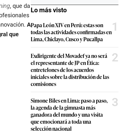
ning
, que da
Lo más visto
rofesionales
1
innovación.
A
Papa León XIV en Perú: estas son
todas las actividades confirmadas en
ral que
Lima, Chiclayo, Cusco y Pucallpa
2
Exdirigente del Movadef ya no será
el representante de JP en Ética:
entretelones de los acuerdos
iniciales sobre la distribución de las
comisiones
3
Simone Biles en Lima: paso a paso,
la agenda de la gimnasta más
ganadora del mundo y una visita
que emocionará a toda una
selección nacional