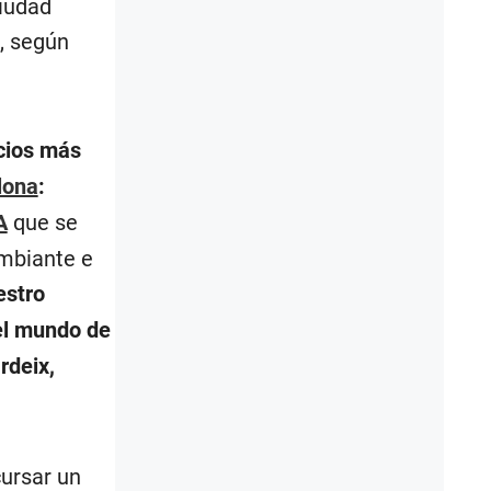
ciudad
, según
ocios más
lona
:
A
que se
mbiante e
estro
 el mundo de
rdeix,
ursar un