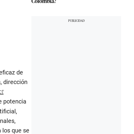
Colombia?
eficaz de
, dirección
ct
e potencia
ificial,
onales,
 los que se