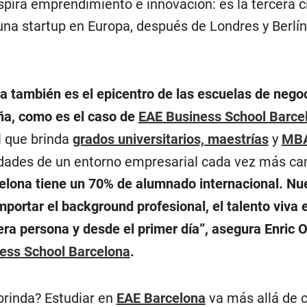
spira emprendimiento e innovación: es la tercera 
una startup en Europa, después de Londres y Berlín
ña también es el epicentro de las escuelas de neg
ña, como es el caso de
EAE Business School Barce
l que brinda
grados universitarios, maestrías
y
MB
idades de un entorno empresarial cada vez más ca
lona tiene un 70% de alumnado internacional. Nu
importar el background profesional, el talento viva
ra persona y desde el primer día”, asegura Enric O
ess School Barcelona
.
brinda? Estudiar en
EAE Barcelona
va más allá de c