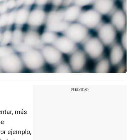
entar, más
se
or ejemplo,