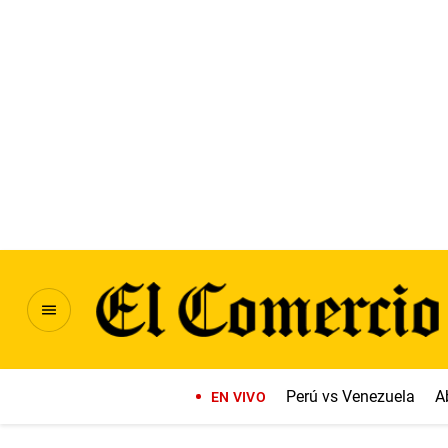
Perú vs Venezuela
A
EN VIVO