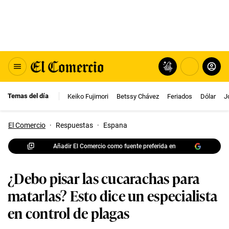
Temas del día
Keiko Fujimori
Betssy Chávez
Feriados
Dólar
J
El Comercio
·
Respuestas
·
Espana
Añadir El Comercio como fuente preferida en
¿Debo pisar las cucarachas para
matarlas? Esto dice un especialista
en control de plagas