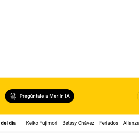
Pregúntale a Merlín IA
del día
Keiko Fujimori
Betssy Chávez
Feriados
Alianz