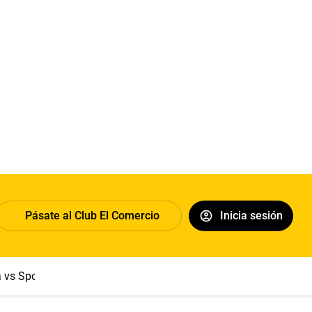
Pásate al Club El Comercio
Inicia sesión
a vs Sport Boys
Jorge Messi
Dólar
Papa León XIV
Congre