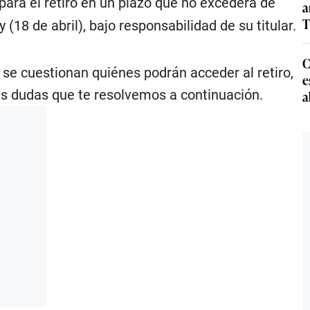
ara el retiro en un plazo que no excederá de
a
T
 (18 de abril), bajo responsabilidad de su titular.
C
se cuestionan quiénes podrán acceder al retiro,
e
as dudas que te resolvemos a continuación.
a