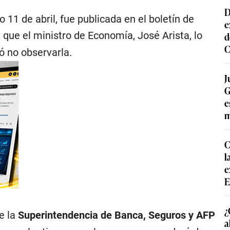
D
11 de abril, fue publicada en el boletín de
e
e que el ministro de Economía, José Arista, lo
d
C
ó no observarla.
J
G
e
m
C
l
e
E
¿
e la
Superintendencia de Banca, Seguros y AFP
a