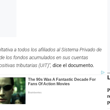
ltativa a todos los afiliados al Sistema Privado de
o de los fondos acumulados en sus cuentas
itivas tributarias (UIT)”,
dice el documento.
L
P
r
p