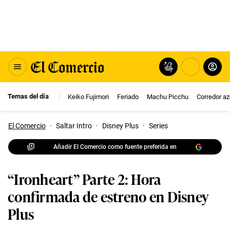
Temas del día
Keiko Fujimori
Feriado
Machu Picchu
Corredor az
El Comercio
·
Saltar Intro
·
Disney Plus
·
Series
Añadir El Comercio como fuente preferida en
“Ironheart” Parte 2: Hora
confirmada de estreno en Disney
Plus