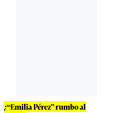
¿“Emilia Pérez” rumbo al