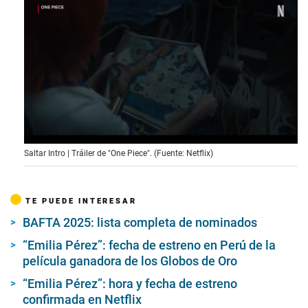
0
Saltar Intro | Tráiler de "One Piece". (Fuente: Netflix)
o
f
2
m
TE PUEDE INTERESAR
i
n
BAFTA 2025: lista completa de nominados
u
t
“Emilia Pérez”: fecha de estreno en Perú de la
e
s
película ganadora de los Globos de Oro
,
2
“Emilia Pérez”: hora y fecha de estreno
1
confirmada en Netflix
s