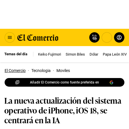
Temas del día
Keiko Fujimori
Simon Biles
Dólar
Papa León XIV
El Comercio
·
Tecnologia
·
Moviles
Añadir El Comercio como fuente preferida en
La nueva actualización del sistema
operativo de iPhone, iOS 18, se
centrará en la IA