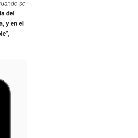
 cuando se
da del
, y en el
ble
”,