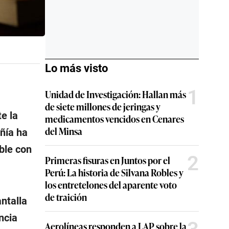
Lo más visto
1
Unidad de Investigación: Hallan más
de siete millones de jeringas y
e la
medicamentos vencidos en Cenares
del Minsa
ñía ha
ble con
2
Primeras fisuras en Juntos por el
Perú: La historia de Silvana Robles y
los entretelones del aparente voto
de traición
ntalla
ncia
Aerolíneas responden a LAP sobre la