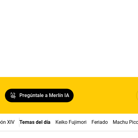
Pregúntale a Merlín IA
ón XIV
Temas del día
Keiko Fujimori
Feriado
Machu Pic