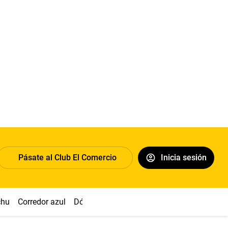
Pásate al Club El Comercio
Inicia sesión
chu
Corredor azul
Dólar
Congreso
Nasca
Acuña
Toled