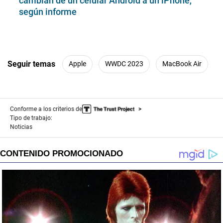
cambian de un celular Android a un iPhone,
según informe
Seguir temas
Apple
WWDC 2023
MacBook Air
Conforme a los criterios de
Tipo de trabajo:
Noticias