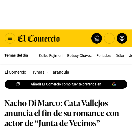
Temas del día
Keiko Fujimori
Betssy Chávez
Feriados
Dólar
J
El Comercio
·
Tvmas
·
Farandula
Añadir El Comercio como fuente preferida en
Nacho Di Marco: Cata Vallejos
anuncia el fin de su romance con
actor de “Junta de Vecinos”