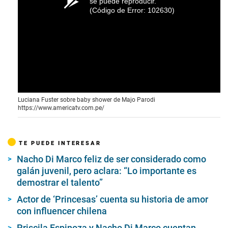
se puede reproducir.
(Código de Error: 102630)
Luciana Fuster sobre baby shower de Majo Parodi
https://www.americatv.com.pe/
TE PUEDE INTERESAR
Nacho Di Marco feliz de ser considerado como
galán juvenil, pero aclara: “Lo importante es
demostrar el talento”
Actor de ‘Princesas’ cuenta su historia de amor
con influencer chilena
Priscila Espinoza y Nacho Di Marco cuentan