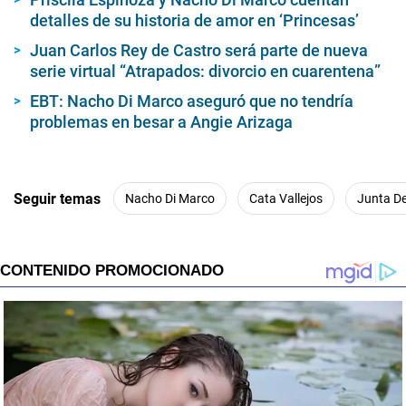
detalles de su historia de amor en ‘Princesas’
Juan Carlos Rey de Castro será parte de nueva
serie virtual “Atrapados: divorcio en cuarentena”
EBT: Nacho Di Marco aseguró que no tendría
problemas en besar a Angie Arizaga
Seguir temas
Nacho Di Marco
Cata Vallejos
Junta De