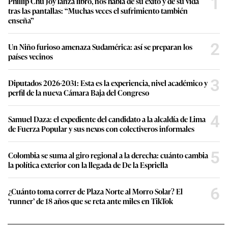
1
Phillip Chu Joy lanza libro, nos habla de su éxito y de su vida
tras las pantallas: “Muchas veces el sufrimiento también
enseña”
2
Un Niño furioso amenaza Sudamérica: así se preparan los
países vecinos
3
Diputados 2026-2031: Esta es la experiencia, nivel académico y
perfil de la nueva Cámara Baja del Congreso
4
Samuel Daza: el expediente del candidato a la alcaldía de Lima
de Fuerza Popular y sus nexos con colectiveros informales
5
Colombia se suma al giro regional a la derecha: cuánto cambia
la política exterior con la llegada de De la Espriella
6
¿Cuánto toma correr de Plaza Norte al Morro Solar? El
‘runner’ de 18 años que se reta ante miles en TikTok