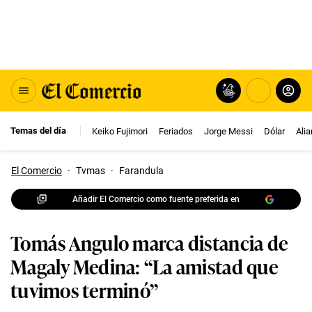
Temas del día
Keiko Fujimori
Feriados
Jorge Messi
Dólar
Ali
El Comercio
·
Tvmas
·
Farandula
Añadir El Comercio como fuente preferida en
Tomás Angulo marca distancia de
Magaly Medina: “La amistad que
tuvimos terminó”