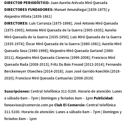
DIRECTOR PERIODÍSTICO
:
Juan Aurelio Arévalo Miró Quesada
DIRECTORES FUNDADORES
:
Manuel Amunátegui [1839-1875] y
Alejandro Villota [1839-1861]
DIRECTORES
:
Luis Carranza [1875-1898]; José Antonio Miró Quesada
[1875-1905]; Antonio Miró Quesada de la Guerra [1905-1935]; Aurelio
Miró Quesada de la Guerra [1935-1950]; Luis Miró Quesada de la Guerra
[1935-1974]; Óscar Miró Quesada de la Guerra [1980-1981]; Aurelio Miró
Quesada Sosa [1980-1998]; Alejandro Miró Quesada Garland [1980-
2011]; Alejandro Miró Quesada Cisneros [1999-2008]; Francisco Miró
Quesada Rada [2008-2013]; Fritz Du Bois Freund [2013-2014]; Fernando
Berckemeyer Olaechea [2014-2018]; Juan José Garrido Koechlin [2018-
2020]; Francisco Miró Quesada Cantuarias [2008-2019]
Suscripciones
:
Central telefónica 311-5100
.
Horario de atención: Lunes
a sábado 8am – 7pm | Domingos y feriados 8am – 1pm
Publicidad
:
fonoavisos@comercio.com.pe
Club El Comercio
:
Central telefónica
311-5100
.
Horario de atención: Lunes a sábado 8am – 7pm | Domingos y
feriados 8am – 1pm