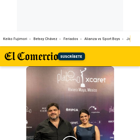
Keiko Fujimori
Betssy Chávez
Feriados
Alianza vs Sport Boys
Jorge M
SUSCRÍBETE