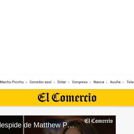
Machu Picchu
Corredor azul
Dólar
Congreso
Nasca
Acuña
Tole
Jennifer Aniston se despide de Matthew Perry