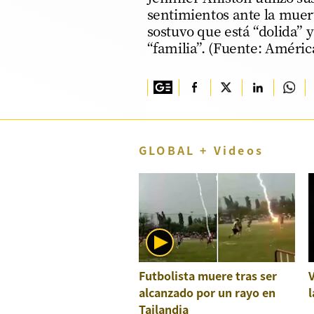
sentimientos ante la muer
TV+
sostuvo que está “dolida” 
“familia”. (Fuente: Améric
Tecnología y ciencias
Somos
Bienestar
Hogar y Familia
GLOBAL + Videos
Respuestas
Mag
Viù
Vamos
Ruedas y Tuercas
Futbolista muere tras ser
alcanzado por un rayo en
l
Casa y Más
Tailandia