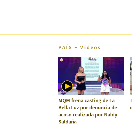
El Dominical
Desde la redacción
Videos
Archivo El Comercio
PAÍS + Videos
Notas contratadas
Blogs
Colecciones El Comercio
elcomercio.pe
MQM frena casting de La
Términos
Y
Bella Luz por denuncia de
c
Condiciones
acoso realizada por Naldy
De
Uso
Saldaña
Oficinas