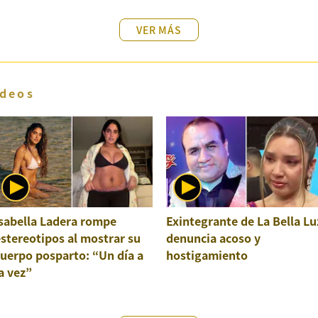
VER MÁS
deos
sabella Ladera rompe
Exintegrante de La Bella Lu
stereotipos al mostrar su
denuncia acoso y
uerpo posparto: “Un día a
hostigamiento
a vez”