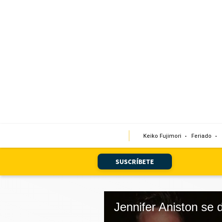
Portada
Edición Impresa
Club El Comercio
Newsletters
Editorial
Keiko Fujimori
Feriado
Día 1
Audiencias Vecinales
SUSCRÍBETE
Corresponsales escolares
Podcast
Juegos