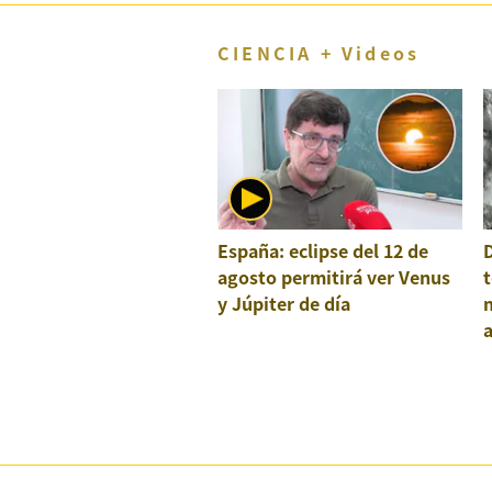
CIENCIA + Videos
España: eclipse del 12 de
agosto permitirá ver Venus
t
y Júpiter de día
a
e