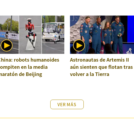
China: robots humanoides
Astronautas de Artemis II
compiten en la media
aún sienten que flotan tras
maratón de Beijing
volver a la Tierra
VER MÁS