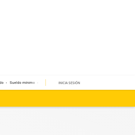
INICIA SESIÓN
do
Sueldo mínimo
Clima
Miembro de mesa
Temblor
Corte de agua