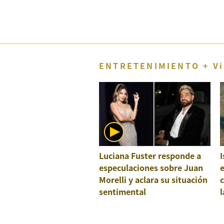
Concesionarias
Principios
Rectores
Buenas
Prácticas
ENTRETENIMIENTO + Vi
Políticas
De
Privacidad
Política
Integrada
De
Gestión
Derechos
Arco
Luciana Fuster responde a
I
especulaciones sobre Juan
e
Política
De
Morelli y aclara su situación
c
Cookies
sentimental
l