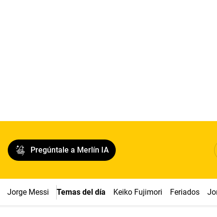
Pregúntale a Merlín IA
Jorge Messi
Temas del día
Keiko Fujimori
Feriados
Jo