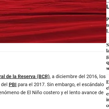
L
P
t
L
S
l
g
q
s
al de la Reserva (BCR)
, a diciembre del 2016, los
E
 del
PBI
para el 2017. Sin embargo, el escándalo
e
 fenómeno de El Niño costero y el lento avance de
e
i
c