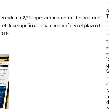
A
T
cerrado en 2,7% aproximadamente. Lo ocurrido
“
cir el desempeño de una economía en el plazo de
l
2018.
“
e
e
l
q
G
C
A
p
d
A