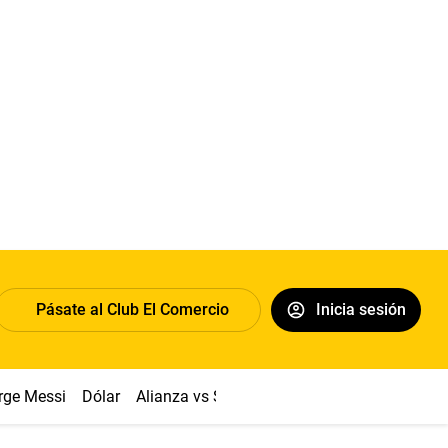
Pásate al Club El Comercio
Inicia sesión
rge Messi
Dólar
Alianza vs Sport Boys
Papa León XIV
Co