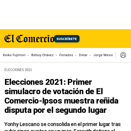
SUSCRÍBETE
Keiko Fujimori
Betssy Chávez
Feriados
Dólar
Jorge Messi
Papa L
ELECCIONES 2021
Elecciones 2021: Primer
simulacro de votación de El
Comercio-Ipsos muestra reñida
disputa por el segundo lugar
Yonhy Lescano se consolida en el primer lugar tras