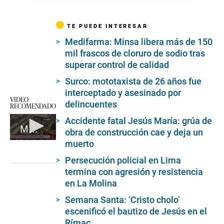
TE PUEDE INTERESAR
Medifarma: Minsa libera más de 150
mil frascos de cloruro de sodio tras
superar control de calidad
Surco: mototaxista de 26 años fue
interceptado y asesinado por
VIDEO
delincuentes
RECOMENDADO
Accidente fatal Jesús María: grúa de
Miles de personas van al sur a pasar Semana Santa
obra de construcción cae y deja un
muerto
0
seconds
of
Persecución policial en Lima
3
termina con agresión y resistencia
minutes,
en La Molina
53
seconds
Semana Santa: ‘Cristo cholo’
escenificó el bautizo de Jesús en el
Rímac