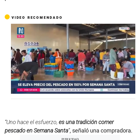
VIDEO RECOMENDADO
0
s
e
c
o
n
“Uno hace el esfuerzo,
es una tradición comer
d
pescado en Semana Santa
”
, señaló una compradora.
s
o