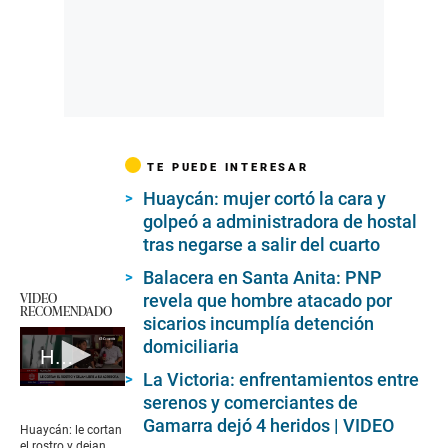
TE PUEDE INTERESAR
Huaycán: mujer cortó la cara y
golpeó a administradora de hostal
tras negarse a salir del cuarto
Balacera en Santa Anita: PNP
VIDEO
revela que hombre atacado por
RECOMENDADO
sicarios incumplía detención
domiciliaria
Huaycán: le cortan el rostro y dejan libre a su agresora
La Victoria: enfrentamientos entre
0
serenos y comerciantes de
seconds
Gamarra dejó 4 heridos | VIDEO
of
Huaycán: le cortan
4
el rostro y dejan