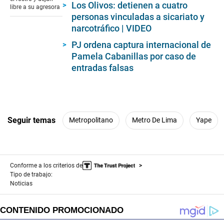
Los Olivos: detienen a cuatro
minutes,
libre a su agresora
25
personas vinculadas a sicariato y
seconds
narcotráfico | VIDEO
PJ ordena captura internacional de
Pamela Cabanillas por caso de
entradas falsas
Seguir temas
Metropolitano
Metro De Lima
Yape
Conforme a los criterios de
Tipo de trabajo:
Noticias