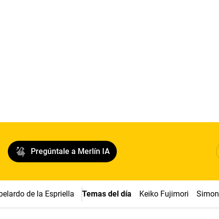
Pregúntale a Merlín IA
belardo de la Espriella
Temas del día
Keiko Fujimori
Simon 