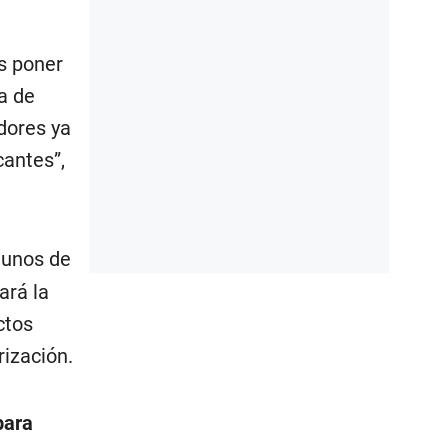
s poner
a de
dores ya
cantes”,
gunos de
ará la
ctos
rización.
para