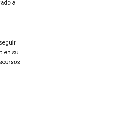
vado a
seguir
o en su
recursos