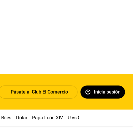
Pásate al Club El Comercio
Inicia sesión
Biles
Dólar
Papa León XIV
U vs Cristal
Congreso
Mach