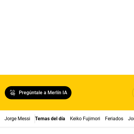
Pregúntale a Merlín IA
Jorge Messi
Temas del día
Keiko Fujimori
Feriados
Jo