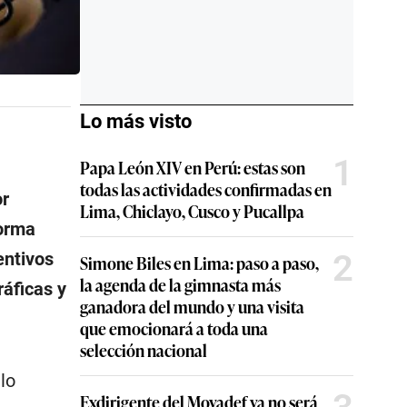
Lo más visto
1
Papa León XIV en Perú: estas son
todas las actividades confirmadas en
or
Lima, Chiclayo, Cusco y Pucallpa
norma
2
entivos
Simone Biles en Lima: paso a paso,
la agenda de la gimnasta más
ráficas y
ganadora del mundo y una visita
que emocionará a toda una
selección nacional
lo
Exdirigente del Movadef ya no será