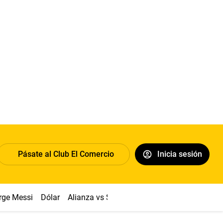
Pásate al Club El Comercio
Inicia sesión
rge Messi
Dólar
Alianza vs Sport Boys
Papa León XIV
Co