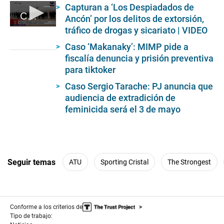
Capturan a ‘Los Despiadados de
Caos en frontera de Perú y Chile
Ancón’ por los delitos de extorsión,
tráfico de drogas y sicariato | VIDEO
0
seconds
of
Caso ‘Makanaky’: MIMP pide a
5
fiscalía denuncia y prisión preventiva
minutes,
para tiktoker
19
seconds
Caso Sergio Tarache: PJ anuncia que
audiencia de extradición de
feminicida será el 3 de mayo
Seguir temas
ATU
Sporting Cristal
The Strongest
Conforme a los criterios de
Tipo de trabajo: