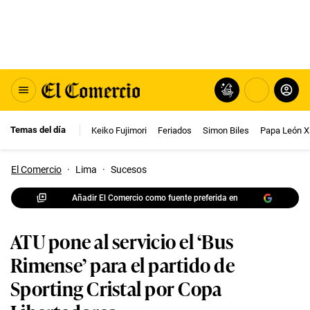
Temas del día
Keiko Fujimori
Feriados
Simon Biles
Papa León X
El Comercio
·
Lima
·
Sucesos
Añadir El Comercio como fuente preferida en
ATU pone al servicio el ‘Bus
Rimense’ para el partido de
Sporting Cristal por Copa