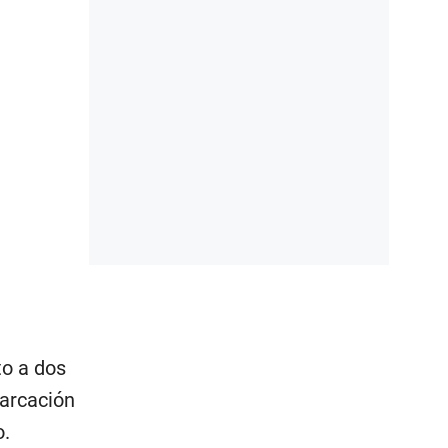
to a dos
arcación
o.