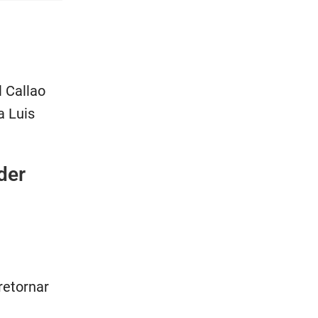
l Callao
a Luis
der
retornar