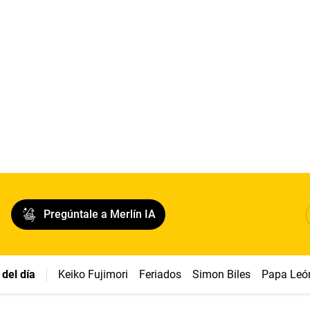
Pregúntale a Merlín IA
del día
Keiko Fujimori
Feriados
Simon Biles
Papa Leó