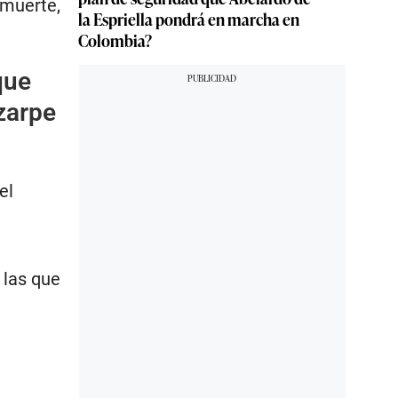
 muerte,
la Espriella pondrá en marcha en
Colombia?
que
zarpe
el
 las que