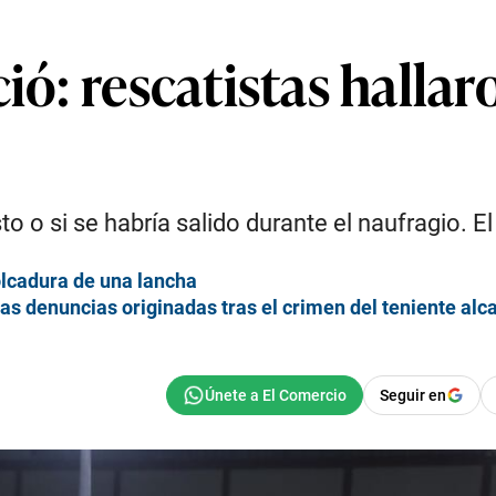
ió: rescatistas hallar
o o si se habría salido durante el naufragio. E
volcadura de una lancha
s denuncias originadas tras el crimen del teniente alc
Seguir en