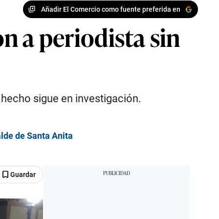
Añadir El Comercio como fuente preferida en
on a periodista sin
l hecho sigue en investigación.
alde de Santa Anita
Guardar