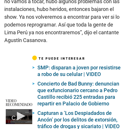
no vamos a tocar, hubo algunos problemas con las
instalaciones, hubo heridos, entonces bajaron el
show. Ya nos volveremos a encontrar para ver si lo
podemos reprogramar. Así que toda la gente de
Lima Perú ya nos encontraremos”, dijo el cantante
Agustín Casanova.
TE PUEDE INTERESAR
SMP: disparan a joven por resistirse
a robo de su celular | VIDEO
Concierto de Bad Bunny: denuncian
que exfuncionario cercano a Pedro
Castillo recibió 225 entradas para
VIDEO
repartir en Palacio de Gobierno
RECOMENDADO
Capturan a ‘Los Despiadados de
Caos en frontera de Perú y Chile
Ancón’ por los delitos de extorsión,
tráfico de drogas y sicariato | VIDEO
0