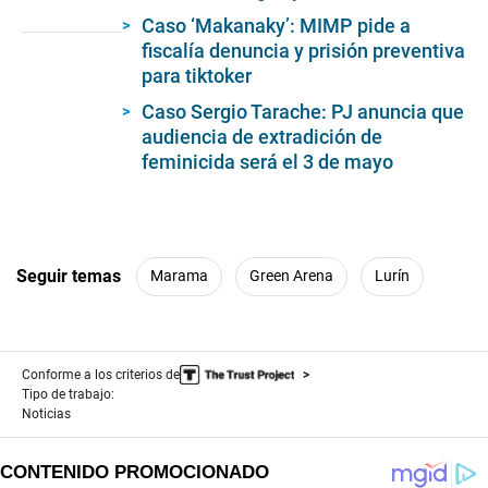
seconds
of
Caso ‘Makanaky’: MIMP pide a
5
fiscalía denuncia y prisión preventiva
minutes,
para tiktoker
19
seconds
Caso Sergio Tarache: PJ anuncia que
audiencia de extradición de
feminicida será el 3 de mayo
Seguir temas
Marama
Green Arena
Lurín
Conforme a los criterios de
Tipo de trabajo:
Noticias