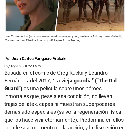
Uma Thurman (izq.) se une al elenco conformado, en parte, por Henry Golding, Luca Marinelli,
Marwan Kenzari, Charlize Theron y KiKi Layne. (Foto: Netflix)
Por
Juan Carlos Fangacio Arakaki
02/07/2025, 07:20 a.m.
Basada en el cómic de Greg Rucka y Leandro
Fernández del 2017,
“La vieja guardia” (“The Old
Guard”)
es una película sobre unos héroes
inmortales que, pese a esa condición, no llevan
trajes de látex, capas ni muestran superpoderes
demasiado especiales (salvo la regeneración física
que los hace vivir eternamente). Predomina en ellos
la rudeza al momento de la acción, y la discreción en