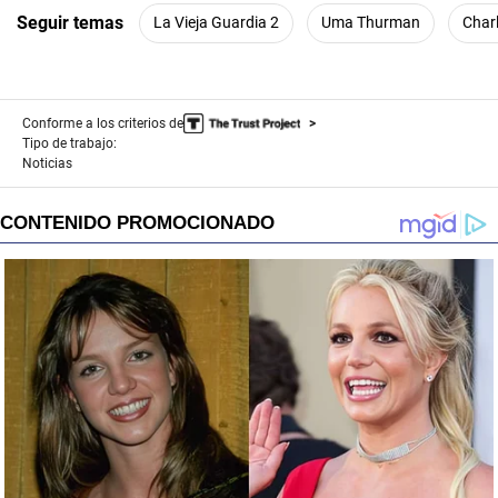
Seguir temas
La Vieja Guardia 2
Uma Thurman
Char
Conforme a los criterios de
Tipo de trabajo:
Noticias