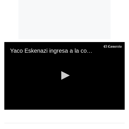
Yaco Eskenazi ingresa a la cocina de 'Arriba mi gente'
0
s
e
c