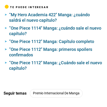
o
n
TE PUEDE INTERESAR
d
s
“My Hero Academia 422″ Manga: ¿cuándo
o
saldrá el nuevo capítulo?
f
2
m
“One Piece 1114″ Manga: ¿cuándo sale el nuevo
i
capítulo?
n
u
“One Piece 1112″ Manga: Capítulo completo
t
e
“One Piece 1112″ Manga: primeros spoilers
s
,
confirmados
5
0
“One Piece 1112″ Manga: ¿Cuándo sale el nuevo
s
capítulo?
e
c
o
n
d
s
Seguir temas
Premio Internacional De Manga